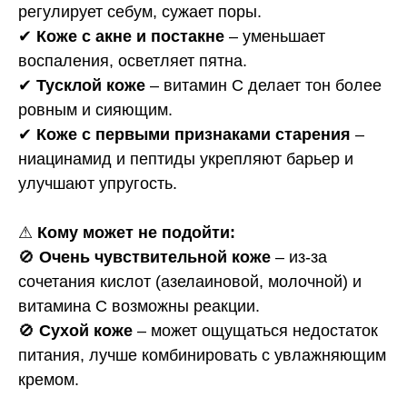
регулирует себум, сужает поры.
✔
Коже с акне и постакне
– уменьшает
воспаления, осветляет пятна.
✔
Тусклой коже
– витамин C делает тон более
ровным и сияющим.
✔
Коже с первыми признаками старения
–
ниацинамид и пептиды укрепляют барьер и
улучшают упругость.
⚠
Кому может не подойти:
🚫
Очень чувствительной коже
– из-за
сочетания кислот (азелаиновой, молочной) и
витамина C возможны реакции.
🚫
Сухой коже
– может ощущаться недостаток
питания, лучше комбинировать с увлажняющим
кремом.