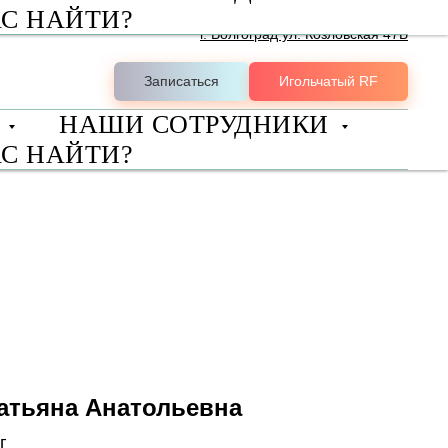
АС НАЙТИ?
+7 (8442) 98-10-08
г. Волгоград ул. Козловская 47Б
Записаться
Игольчатый RF
Ы
НАШИ СОТРУДНИКИ
АС НАЙТИ?
атьяна Анатольевна
г