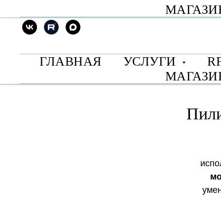
МАГАЗ
ГЛАВНАЯ
УСЛУГИ
R
МАГАЗ
Пил
испо
мо
умен