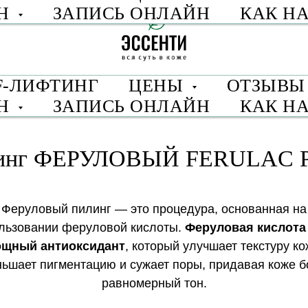
ИН
ЗАПИСЬ ОНЛАЙН
КАК Н
F-ЛИФТИНГ
ЦЕНЫ
ОТЗЫВ
ИН
ЗАПИСЬ ОНЛАЙН
КАК Н
инг ФЕРУЛОВЫЙ
FERULAC 
Феруловый пилинг — это процедура, основанная на
льзовании феруловой кислоты.
Феруловая кислота
щный антиоксидант
, который улучшает текстуру ко
ьшает пигментацию и сужает поры, придавая коже 
равномерный тон.