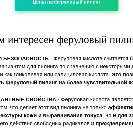
Цены на феруловый пилинг
м интересен феруловый пили
И БЕЗОПАСНОСТЬ
- Феруловая кислота считается б
вариантом для пилинга по сравнению с некоторыми 
ми как гликолевая или салициловая кислота.
Это поз
ь феруловый пилинг на более чувствительной к
АНТНЫЕ СВОЙСТВА -
Феруловая кислота являет
ом, что делает этот вид пилинга не только
эффекти
екстуры кожи и выравнивания тонуса
, но
и для 
го действия свободных радикалов и
преждевремен