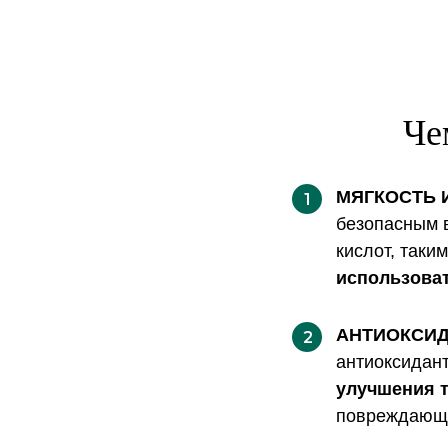
Че
МЯГКОСТЬ 
1
безопасным 
кислот, таки
использоват
АНТИОКСИД
2
антиоксидант
улучшения т
повреждающе