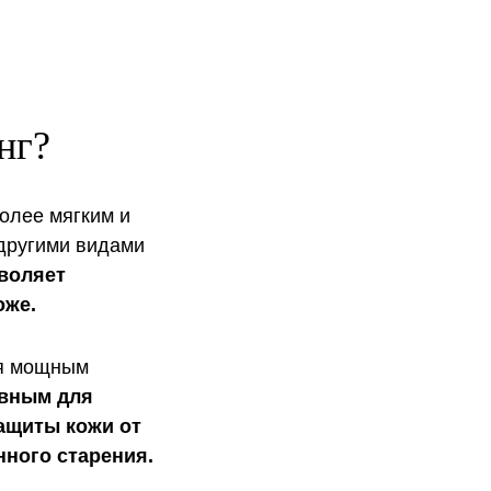
нг?
олее мягким и
другими видами
воляет
оже.
ся мощным
вным для
защиты кожи от
ного старения.