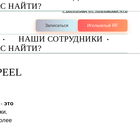
АС НАЙТИ?
+7 (8442) 98-10-08
г. Волгоград ул. Козловская 47Б
Записаться
Игольчатый RF
Ы
НАШИ СОТРУДНИКИ
АС НАЙТИ?
PEEL
-
это
жи,
более