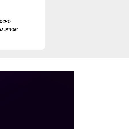
ссно
ри этом