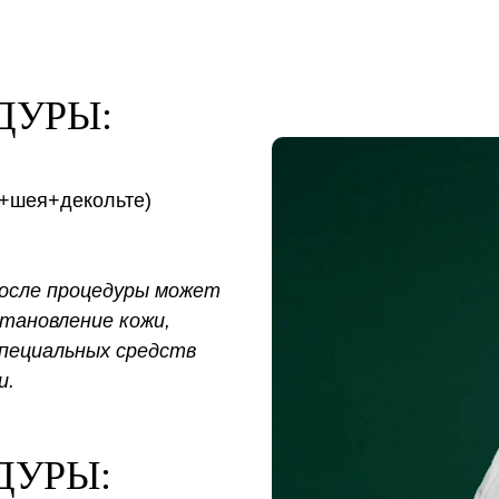
ДУРЫ:
+шея+декольте)
после процедуры может
тановление кожи,
специальных средств
и.
ДУРЫ: