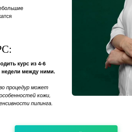
ебольшие
жатся
С:
дить курс из 4-6
4 недели между ними.
во процедур может
особенностей кожи,
енсивности пилинга.